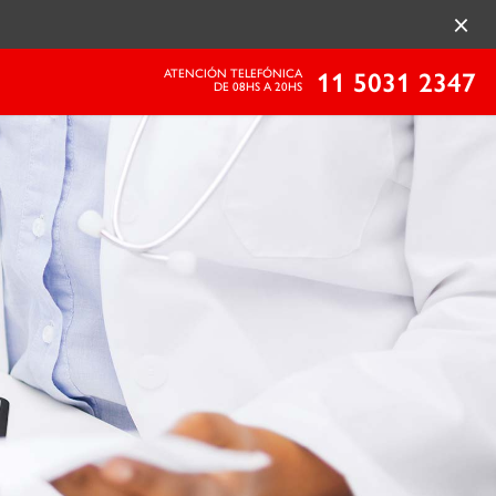
×
ATENCIÓN TELEFÓNICA
11 5031 2347
DE 08HS A 20HS